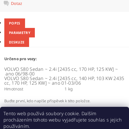
Dotaz
POPIS
PARAMETRY
DISKUZE
Určeno pro vozy:
VOLVO S80
Sedan
~
2.4i [2435 cc, 170 HP, 125 KW]
~
ano
06/98-00
VOLVO S80
Sedan
~
2.4i [2435 cc, 140 HP, 103 KW 2435
cc, 170 HP, 125 KW]
~
ano
01-03/06
Hmotnost
1 kg
Buďte první, kdo napíše příspěvek k této položce.
Přidat komentář
Tento web používá soubory cookie. Dalším
procházením tohoto webu vyjadřujete souhlas s jejich
používáním.