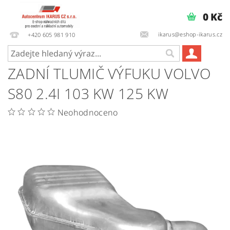
0 Kč
ikarus@eshop-ikarus.cz
+420 605 981 910
ZADNÍ TLUMIČ VÝFUKU VOLVO
S80 2.4I 103 KW 125 KW
Neohodnoceno