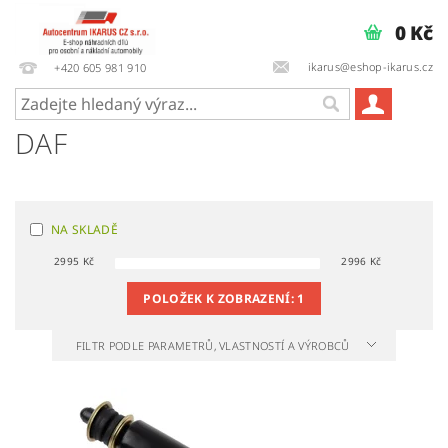
0 Kč
ikarus@eshop-ikarus.cz
+420 605 981 910
DAF
NA SKLADĚ
2995
Kč
2996
Kč
POLOŽEK K ZOBRAZENÍ:
1
FILTR PODLE PARAMETRŮ, VLASTNOSTÍ A VÝROBCŮ