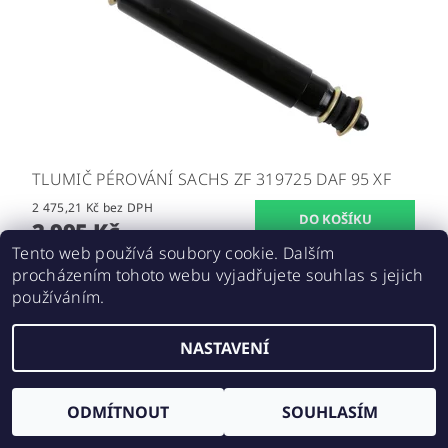
TLUMIČ PÉROVÁNÍ SACHS ZF 319725 DAF 95 XF
2 475,21 Kč bez DPH
2 995 Kč
Tento web používá soubory cookie. Dalším
procházením tohoto webu vyjadřujete souhlas s jejich
používáním.
Upravit nastavení cookies
2026 ©
E-SHOP IKARUS
, všechna práva vyhrazena
NASTAVENÍ
Vytvořil Shoptet
ODMÍTNOUT
SOUHLASÍM