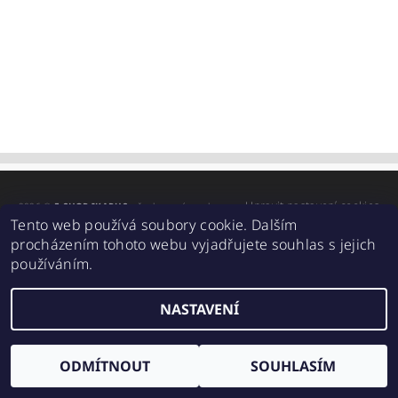
Upravit nastavení cookies
2026 ©
E-SHOP IKARUS
, všechna práva vyhrazena
Tento web používá soubory cookie. Dalším
Vytvořil Shoptet
procházením tohoto webu vyjadřujete souhlas s jejich
používáním.
NASTAVENÍ
ODMÍTNOUT
SOUHLASÍM