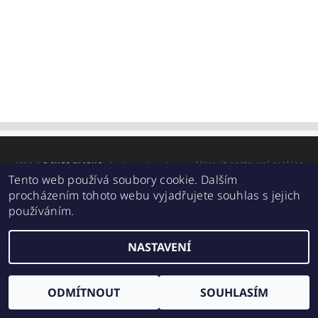
Upravit nastavení cookies
2026 ©
E-SHOP IKARUS
, všechna práva vyhrazena
Tento web používá soubory cookie. Dalším
Vytvořil Shoptet
procházením tohoto webu vyjadřujete souhlas s jejich
používáním.
NASTAVENÍ
ODMÍTNOUT
SOUHLASÍM