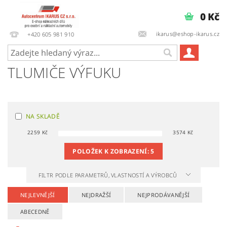
0 Kč
ikarus@eshop-ikarus.cz
+420 605 981 910
TLUMIČE VÝFUKU
NA SKLADĚ
2259
Kč
3574
Kč
POLOŽEK K ZOBRAZENÍ:
5
FILTR PODLE PARAMETRŮ, VLASTNOSTÍ A VÝROBCŮ
NEJLEVNĚJŠÍ
NEJDRAŽŠÍ
NEJPRODÁVANĚJŠÍ
ABECEDNĚ