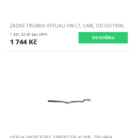
ZADNÍ TRUBKA VÝFUKU VW LT, LWB, OD 05/1996
1 441,32 Kč bez DPH
1 744 Kč
VÝFUK MERCEDES SPRINTER XLWB, TRUBKA