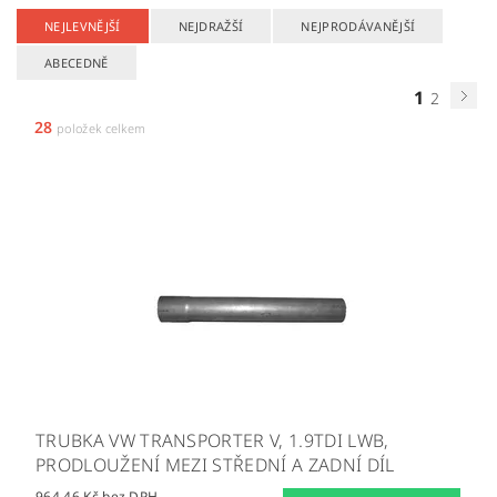
NEJLEVNĚJŠÍ
NEJDRAŽŠÍ
NEJPRODÁVANĚJŠÍ
ABECEDNĚ
1
2
28
položek celkem
TRUBKA VW TRANSPORTER V, 1.9TDI LWB,
PRODLOUŽENÍ MEZI STŘEDNÍ A ZADNÍ DÍL
964,46 Kč bez DPH