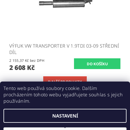
VÝFUK VW TRANSPORTER V 1.9TDI 03-09 STŘEDNÍ
DÍL
2 155,37 Kč bez DPH
2 608 Kč
DALŠÍ PRODUKTY
Tento web používá soubory cookie. Dalším
procházením tohoto webu vyjadřujete souhlas s jejich
1
2
používáním.
NASTAVENÍ
Upravit nastavení cookies
2026 ©
E-SHOP IKARUS
, všechna práva vyhrazena