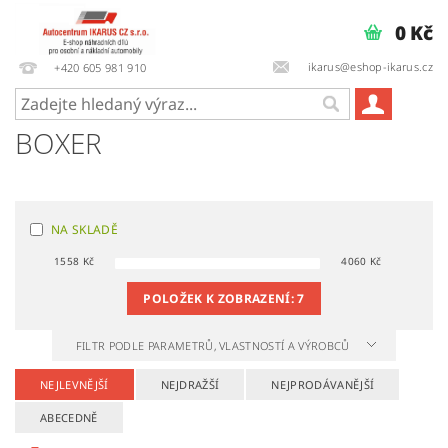
0 Kč
ikarus@eshop-ikarus.cz
+420 605 981 910
BOXER
NA SKLADĚ
1558
Kč
4060
Kč
POLOŽEK K ZOBRAZENÍ:
7
FILTR PODLE PARAMETRŮ, VLASTNOSTÍ A VÝROBCŮ
NEJLEVNĚJŠÍ
NEJDRAŽŠÍ
NEJPRODÁVANĚJŠÍ
ABECEDNĚ