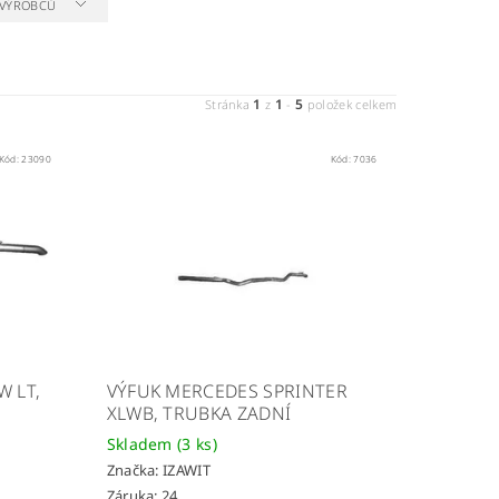
A VÝROBCŮ
1
1
5
Stránka
z
-
položek celkem
Kód:
23090
Kód:
7036
W LT,
VÝFUK MERCEDES SPRINTER
XLWB, TRUBKA ZADNÍ
Skladem
(3 ks)
Značka:
IZAWIT
Záruka: 24