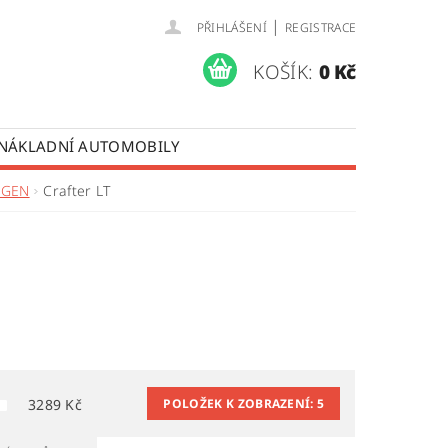
|
PŘIHLÁŠENÍ
REGISTRACE
KOŠÍK:
0 Kč
 NÁKLADNÍ AUTOMOBILY
 OPRAVY LISTOVÝCH PER
AGEN
Crafter LT
ÚDAJŮ
3289
Kč
POLOŽEK K ZOBRAZENÍ:
5