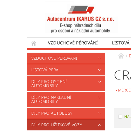
VZDUCHOVÉ PÉROVÁNÍ
LISTOVÁ
DÍLY PRO AUTOBUSY
DÍLY PRO UŽÍTKO
D
VZDUCHOVÉ PÉROVÁNÍ
VÝROBA VENTILŮ MOTORU
OBCHODNÍ
CR
LISTOVÁ PERA
DÍLY PRO OSOBNÍ
AUTOMOBILY
MERCE
DÍLY PRO NÁKLADNÍ
AUTOMOBILY
DÍLY PRO AUTOBUSY
NA 
DÍLY PRO UŽÍTKOVÉ VOZY