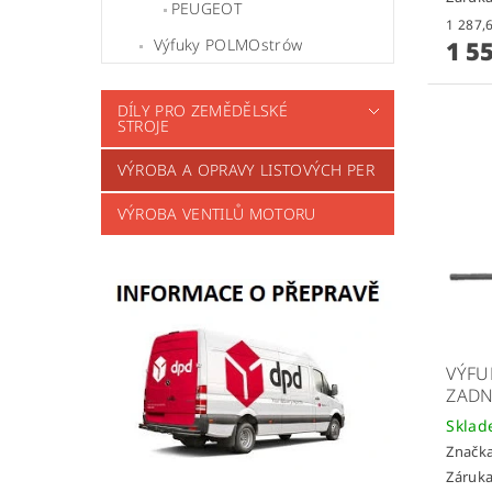
PEUGEOT
1 5
Výfuky POLMOstrów
DÍLY PRO ZEMĚDĚLSKÉ
STROJE
VÝROBA A OPRAVY LISTOVÝCH PER
VÝROBA VENTILŮ MOTORU
VÝFU
ZADN
Skla
Značk
Záruka