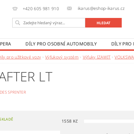
ikarus@eshop-ikarus.cz
+420 605 981 910
 PERA
DÍLY PRO OSOBNÍ AUTOMOBILY
DÍLY PRO
VÉ VOZY
DÍLY PRO ZEMĚDĚLSKÉ STROJE
VÝROBA A
íly pro užítkové vozy
Výfukový systém
Výfuky IZAWIT
VOLKSW
 PODMÍNKY
KONTAKTY
ZPRACOVÁNÍ OSOBNÍCH 
AFTER LT
DES SPRINTER
SKLADĚ
1558
Kč