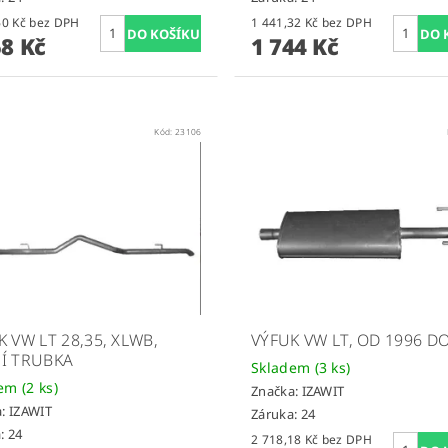
1 287,60 Kč bez DPH
1 441,32 Kč bez DPH
58 Kč
1 744 Kč
Kód:
23106
K VW LT 28,35, XLWB,
VÝFUK VW LT, OD 1996 D
Í TRUBKA
Skladem
(3 ks)
dem
(2 ks)
Značka:
IZAWIT
a:
IZAWIT
Záruka: 24
: 24
2 718,18 Kč bez DPH