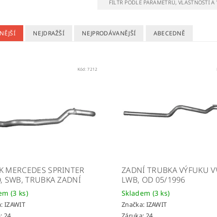
FILTR PODLE PARAMETRŮ, VLASTNOSTÍ 
NĚJŠÍ
NEJDRAŽŠÍ
NEJPRODÁVANĚJŠÍ
ABECEDNĚ
Kód:
7212
K MERCEDES SPRINTER
ZADNÍ TRUBKA VÝFUKU V
D, SWB, TRUBKA ZADNÍ
LWB, OD 05/1996
dem
(3 ks)
Skladem
(3 ks)
a:
IZAWIT
Značka:
IZAWIT
: 24
Záruka: 24