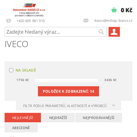
0 Kč
ikarus@eshop-ikarus.cz
+420 605 981 910
IVECO
NA SKLADĚ
1756
Kč
3436
Kč
POLOŽEK K ZOBRAZENÍ:
14
FILTR PODLE PARAMETRŮ, VLASTNOSTÍ A VÝROBCŮ
NEJLEVNĚJŠÍ
NEJDRAŽŠÍ
NEJPRODÁVANĚJŠÍ
ABECEDNĚ