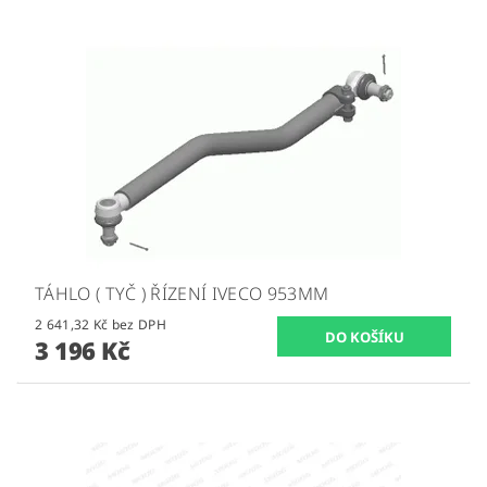
TÁHLO ( TYČ ) ŘÍZENÍ IVECO 953MM
2 641,32 Kč bez DPH
3 196 Kč