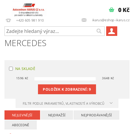
0 Kč
ikarus@eshop-ikarus.cz
+420 605 981 910
MERCEDES
NA SKLADĚ
1596
Kč
3648
Kč
POLOŽEK K ZOBRAZENÍ:
9
FILTR PODLE PARAMETRŮ, VLASTNOSTÍ A VÝROBCŮ
NEJLEVNĚJŠÍ
NEJDRAŽŠÍ
NEJPRODÁVANĚJŠÍ
ABECEDNĚ