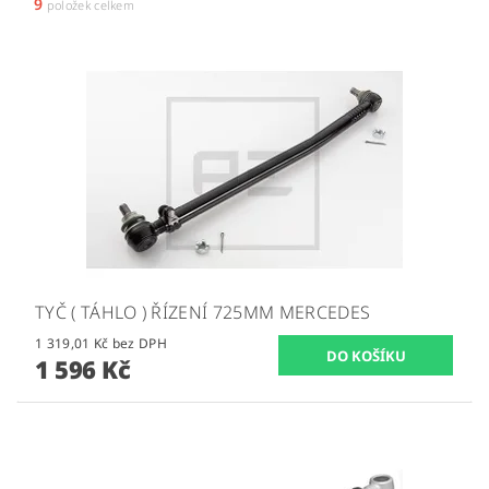
9
položek celkem
TYČ ( TÁHLO ) ŘÍZENÍ 725MM MERCEDES
1 319,01 Kč bez DPH
1 596 Kč