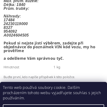
Max. prům. kužele:
Délka: 1840
Prům. trubky:
Náhrady:
17484
24230119000
8327
954092
A0024604505
Pokud si nejste jistí výběrem, zadejte při
objednávce do poznámek VIN kód vozu, my ho
prověříme
a odešleme Vám správnou tyč.
Hmotnost
1 kg
Buďte první, kdo napíše příspěvek k této položce.
Přidat komentář
Tento web používá soubory cookie. Dalším
procházením tohoto webu vyjadřujete souhlas s jejich
používáním.