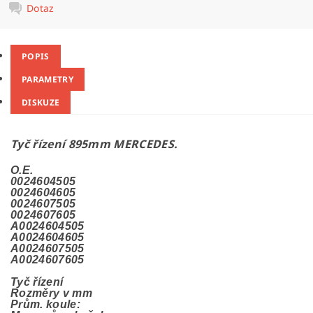
Dotaz
POPIS
PARAMETRY
DISKUZE
Tyč řízení 895mm MERCEDES.
O.E.
0024604505
0024604605
0024607505
0024607605
A0024604505
A0024604605
A0024607505
A0024607605
Tyč řízení
Rozměry v mm
Prům. koule: