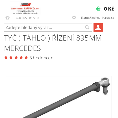
0 Kč
ikarus@eshop-ikarus.cz
+420 605 981 910
TYČ ( TÁHLO ) ŘÍZENÍ 895MM
MERCEDES
3 hodnocení