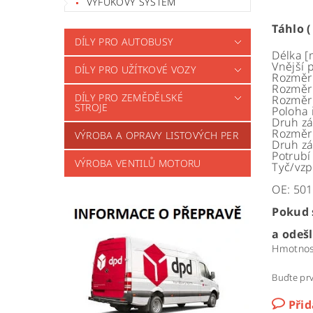
VÝFUKOVÝ SYSTÉM
Táhlo (
DÍLY PRO AUTOBUSY
Délka 
Vnější
DÍLY PRO UŽÍTKOVÉ VOZY
Rozměr 
Rozměr 
DÍLY PRO ZEMĚDĚLSKÉ
Rozměr 
STROJE
Poloha 
Druh zá
Rozměr
VÝROBA A OPRAVY LISTOVÝCH PER
Druh zá
Potrubí
VÝROBA VENTILŮ MOTORU
Tyč/vz
OE:
501
Pokud 
a odeš
Hmotnos
Buďte prv
Při