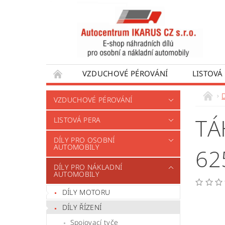
VZDUCHOVÉ PÉROVÁNÍ
LISTOVÁ
DÍLY PRO AUTOBUSY
DÍLY PRO UŽÍTKO
VZDUCHOVÉ PÉROVÁNÍ
VÝROBA VENTILŮ MOTORU
OBCHODNÍ
TÁ
LISTOVÁ PERA
DÍLY PRO OSOBNÍ
AUTOMOBILY
6
DÍLY PRO NÁKLADNÍ
AUTOMOBILY
DÍLY MOTORU
DÍLY ŘÍZENÍ
Spojovací tyče