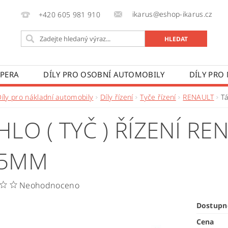
ikarus@eshop-ikarus.cz
+420 605 981 910
 PERA
DÍLY PRO OSOBNÍ AUTOMOBILY
DÍLY PRO
VÉ VOZY
DÍLY PRO ZEMĚDĚLSKÉ STROJE
VÝROBA A
Díly pro nákladní automobily
Díly řízení
Tyče řízení
RENAULT
Tá
 PODMÍNKY
KONTAKTY
ZPRACOVÁNÍ OSOBNÍCH 
HLO ( TYČ ) ŘÍZENÍ R
25MM
Neohodnoceno
Dostupn
Cena