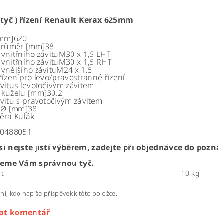
 tyč ) řízení Renault Kerax 625mm
[mm]
620
 průměr [mm]38
vnitřního závitu
M30 x 1,5 LHT
vnitřního záv
itu
M30 x 1,5 RHT
vnějšího závitu
M24 x 1,5
řízení
pro levo/pravostranné řízení
vitu
s levotočivým závitem
 kuželu [mm]
30.2
vitu
s pravotočivým závitem
 Ø [mm]
38
pěra
Kulák
0488051
si nejste jistí výběrem, zadejte při objednávce do po
leme Vám správnou tyč.
t
10 kg
ní, kdo napíše příspěvek k této položce.
dat komentář