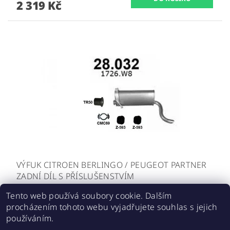
2 319 Kč
VÝFUK CITROEN BERLINGO / PEUGEOT PARTNER
ZADNÍ DÍL S PŘÍSLUŠENSTVÍM
2 138,84 Kč bez DPH
Tento web používá soubory cookie. Dalším
2 588 Kč
procházením tohoto webu vyjadřujete souhlas s jejich
používáním.