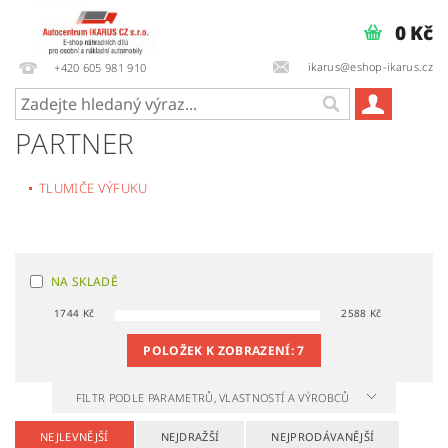
0 Kč
ikarus@eshop-ikarus.cz
+420 605 981 910
PARTNER
TLUMIČE VÝFUKU
NA SKLADĚ
1744
Kč
2588
Kč
POLOŽEK K ZOBRAZENÍ:
7
FILTR PODLE PARAMETRŮ, VLASTNOSTÍ A VÝROBCŮ
NEJLEVNĚJŠÍ
NEJDRAŽŠÍ
NEJPRODÁVANĚJŠÍ