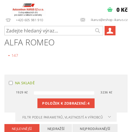
0 Kč
ikarus@eshop-ikarus.cz
+420 605 981 910
ALFA ROMEO
147
NA SKLADĚ
1929
Kč
3236
Kč
POLOŽEK K ZOBRAZENÍ:
4
FILTR PODLE PARAMETRŮ, VLASTNOSTÍ A VÝROBCŮ
NEJLEVNĚJŠÍ
NEJDRAŽŠÍ
NEJPRODÁVANĚJŠÍ