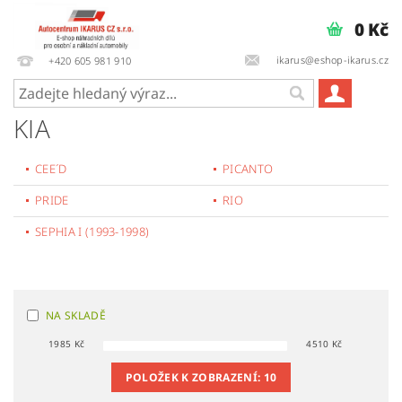
0 Kč
ikarus@eshop-ikarus.cz
+420 605 981 910
KIA
CEE´D
PICANTO
PRIDE
RIO
SEPHIA I (1993-1998)
NA SKLADĚ
1985
Kč
4510
Kč
POLOŽEK K ZOBRAZENÍ:
10