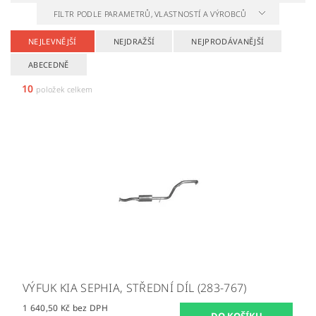
FILTR PODLE PARAMETRŮ, VLASTNOSTÍ A VÝROBCŮ
NEJLEVNĚJŠÍ
NEJDRAŽŠÍ
NEJPRODÁVANĚJŠÍ
ABECEDNĚ
10
položek celkem
VÝFUK KIA SEPHIA, STŘEDNÍ DÍL (283-767)
1 640,50 Kč bez DPH