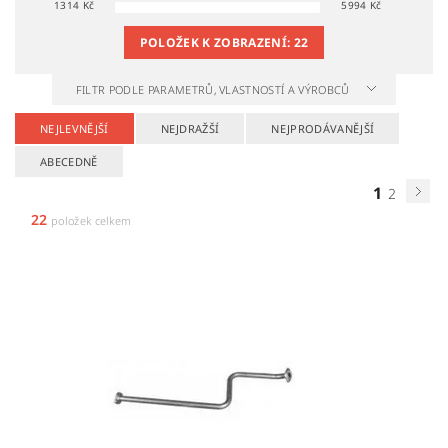
1314
Kč
5994
Kč
POLOŽEK K ZOBRAZENÍ:
22
FILTR PODLE PARAMETRŮ, VLASTNOSTÍ A VÝROBCŮ
NEJLEVNĚJŠÍ
NEJDRAŽŠÍ
NEJPRODÁVANĚJŠÍ
ABECEDNĚ
1
2
22
položek celkem