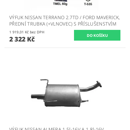
VÝFUK NISSAN TERRANO 2.7TD / FORD MAVERICK,
PŘEDNÍ TRUBKA (+VLNOVEC) S PŘÍSLUŠENSTVÍM
1 919,01 Kč bez DPH
2 322 Kč
VÝFUK NISSAN ALMERA 1.5I-16V A 1.8I-16V