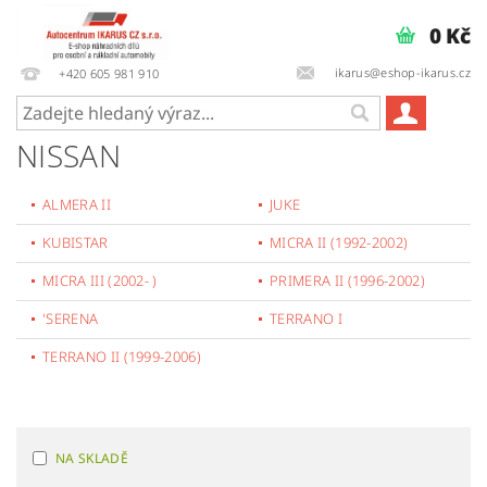
0 Kč
ikarus@eshop-ikarus.cz
+420 605 981 910
NISSAN
ALMERA II
JUKE
KUBISTAR
MICRA II (1992-2002)
MICRA III (2002- )
PRIMERA II (1996-2002)
'SERENA
TERRANO I
TERRANO II (1999-2006)
NA SKLADĚ