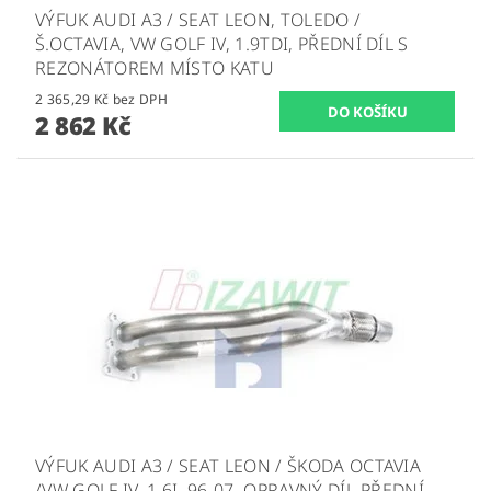
VÝFUK AUDI A3 / SEAT LEON, TOLEDO /
Š.OCTAVIA, VW GOLF IV, 1.9TDI, PŘEDNÍ DÍL S
REZONÁTOREM MÍSTO KATU
2 365,29 Kč bez DPH
2 862 Kč
VÝFUK AUDI A3 / SEAT LEON / ŠKODA OCTAVIA
/VW GOLF IV, 1,6I, 96-07, OPRAVNÝ DÍL-PŘEDNÍ