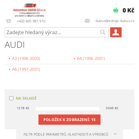
0 Kč
ikarus@eshop-ikarus.cz
+420 605 981 910
AUDI
A3 (1996-2003)
A4 (1996-2001)
A6 (1997-2001)
NA SKLADĚ
1278
Kč
3549
Kč
POLOŽEK K ZOBRAZENÍ:
15
FILTR PODLE PARAMETRŮ, VLASTNOSTÍ A VÝROBCŮ