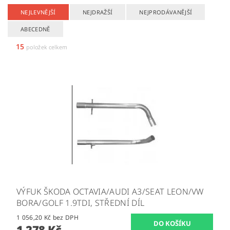
NEJLEVNĚJŠÍ
NEJDRAŽŠÍ
NEJPRODÁVANĚJŠÍ
ABECEDNĚ
15
položek celkem
VÝFUK ŠKODA OCTAVIA/AUDI A3/SEAT LEON/VW
BORA/GOLF 1.9TDI, STŘEDNÍ DÍL
1 056,20 Kč bez DPH
1 278 Kč