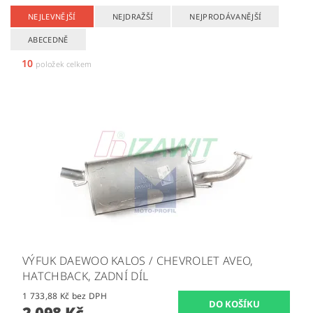
NEJLEVNĚJŠÍ
NEJDRAŽŠÍ
NEJPRODÁVANĚJŠÍ
ABECEDNĚ
10
položek celkem
VÝFUK DAEWOO KALOS / CHEVROLET AVEO,
HATCHBACK, ZADNÍ DÍL
1 733,88 Kč bez DPH
2 098 Kč