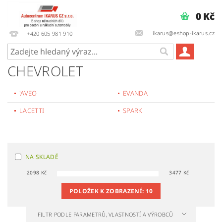
0 Kč
ikarus@eshop-ikarus.cz
+420 605 981 910
CHEVROLET
'AVEO
EVANDA
LACETTI
SPARK
NA SKLADĚ
2098
Kč
3477
Kč
POLOŽEK K ZOBRAZENÍ:
10
FILTR PODLE PARAMETRŮ, VLASTNOSTÍ A VÝROBCŮ