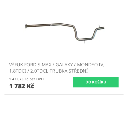
VÝFUK FORD S-MAX / GALAXY / MONDEO IV,
1.8TDCI / 2.0TDCI, TRUBKA STŘEDNÍ
1 472,73 Kč bez DPH
1 782 Kč