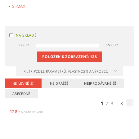
S -MAX
NA SKLADĚ
999
Kč
5535
Kč
POLOŽEK K ZOBRAZENÍ:
128
FILTR PODLE PARAMETRŮ, VLASTNOSTÍ A VÝROBCŮ
NEJLEVNĚJŠÍ
NEJDRAŽŠÍ
NEJPRODÁVANĚJŠÍ
ABECEDNĚ
1
...
2
3
8
128
položek celkem