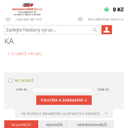
0 Kč
ikarus@eshop-ikarus.cz
+420 605 981 910
KA
TLUMIČE VÝFUKU
NA SKLADĚ
1408
Kč
3588
Kč
POLOŽEK K ZOBRAZENÍ:
5
FILTR PODLE PARAMETRŮ, VLASTNOSTÍ A VÝROBCŮ
NEJLEVNĚJŠÍ
NEJDRAŽŠÍ
NEJPRODÁVANĚJŠÍ