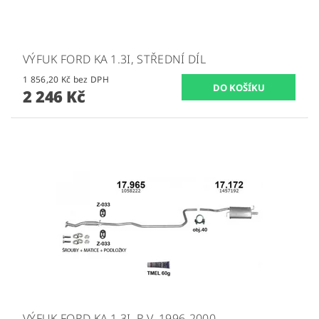
VÝFUK FORD KA 1.3I, STŘEDNÍ DÍL
1 856,20 Kč bez DPH
2 246 Kč
VÝFUK FORD KA 1.3I, R.V. 1996-2000,