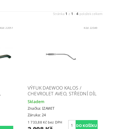
1
1
4
Stránka
z
-
položek celkem
Kód:
22051
Kód:
22049
VÝFUK DAEWOO KALOS /
,
CHEVROLET AVEO, STŘEDNÍ DÍL
Skladem
Značka:
IZAWIT
Záruka: 24
1 733,88 Kč bez DPH
2 098 Kč