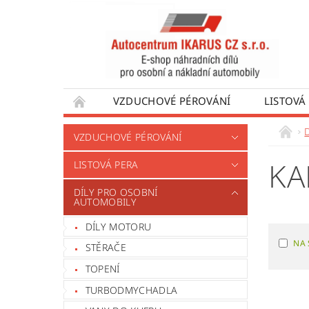
VZDUCHOVÉ PÉROVÁNÍ
LISTOVÁ
DÍLY PRO AUTOBUSY
DÍLY PRO UŽÍTKO
VZDUCHOVÉ PÉROVÁNÍ
VÝROBA VENTILŮ MOTORU
OBCHODNÍ
KA
LISTOVÁ PERA
DÍLY PRO OSOBNÍ
AUTOMOBILY
DÍLY MOTORU
NA 
STĚRAČE
TOPENÍ
TURBODMYCHADLA