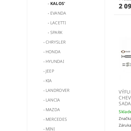
KALOS'
2 0
EVANDA
LACETTI
SPARK
CHRYSLER
HONDA
HYUNDAI
JEEP
KIA
LANDROVER
VÝFU
CHEVR
LANCIA
SADA
MAZDA
Skla
Značk
MERCEDES
Záruka
MINI