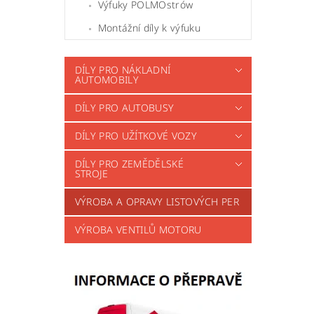
Výfuky POLMOstrów
Montážní díly k výfuku
DÍLY PRO NÁKLADNÍ
AUTOMOBILY
DÍLY PRO AUTOBUSY
DÍLY PRO UŽÍTKOVÉ VOZY
DÍLY PRO ZEMĚDĚLSKÉ
STROJE
VÝROBA A OPRAVY LISTOVÝCH PER
VÝROBA VENTILŮ MOTORU