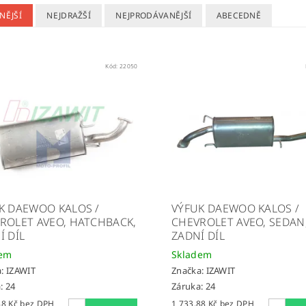
NĚJŠÍ
NEJDRAŽŠÍ
NEJPRODÁVANĚJŠÍ
ABECEDNĚ
Kód:
22050
K DAEWOO KALOS /
VÝFUK DAEWOO KALOS /
ROLET AVEO, HATCHBACK,
CHEVROLET AVEO, SEDAN
Í DÍL
ZADNÍ DÍL
dem
Skladem
a:
IZAWIT
Značka:
IZAWIT
: 24
Záruka: 24
1 733,88 Kč bez DPH
1 733,88 Kč bez DPH