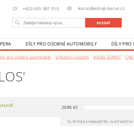
ikarus@eshop-ikarus.cz
+420 605 981 910
 PERA
DÍLY PRO OSOBNÍ AUTOMOBILY
DÍLY PRO
VÉ VOZY
DÍLY PRO ZEMĚDĚLSKÉ STROJE
VÝROBA A
Díly pro osobní automobily
Výfukový systém
Výfuky IZAWIT
CHE
 PODMÍNKY
KONTAKTY
ZPRACOVÁNÍ OSOBNÍCH 
LOS'
SKLADĚ
2098
Kč
FILTR PODLE PARAMETRŮ, VLASTNOSTÍ 