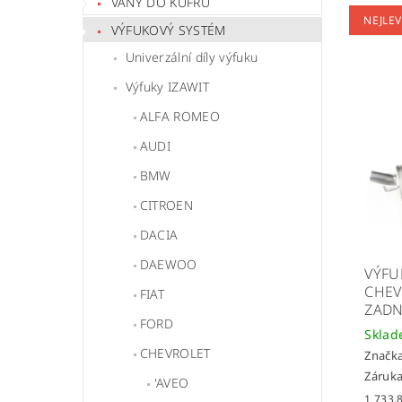
VANY DO KUFRU
NEJLEV
VÝFUKOVÝ SYSTÉM
Univerzální díly výfuku
Výfuky IZAWIT
ALFA ROMEO
AUDI
BMW
CITROEN
DACIA
DAEWOO
VÝFU
CHEV
FIAT
ZADN
FORD
Skla
CHEVROLET
Značk
Záruka
'AVEO