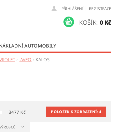
|
PŘIHLÁŠENÍ
REGISTRACE
KOŠÍK:
0 Kč
 NÁKLADNÍ AUTOMOBILY
 OPRAVY LISTOVÝCH PER
VROLET
'AVEO
KALOS'
ÚDAJŮ
3477
Kč
POLOŽEK K ZOBRAZENÍ:
4
A VÝROBCŮ