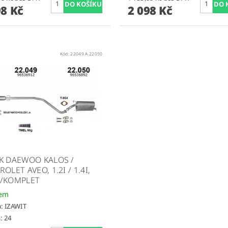
98 Kč
2 098 Kč
Kód:
22049 A 22050
K DAEWOO KALOS /
OLET AVEO, 1.2I / 1.4I,
/KOMPLET
dem
a:
IZAWIT
: 24