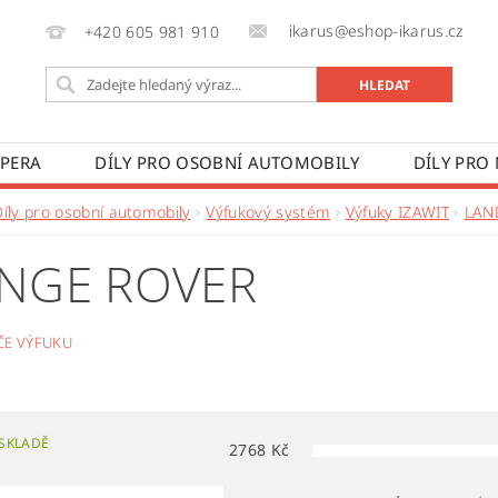
ikarus@eshop-ikarus.cz
+420 605 981 910
 PERA
DÍLY PRO OSOBNÍ AUTOMOBILY
DÍLY PRO
VÉ VOZY
DÍLY PRO ZEMĚDĚLSKÉ STROJE
VÝROBA A
Díly pro osobní automobily
Výfukový systém
Výfuky IZAWIT
LAN
 PODMÍNKY
KONTAKTY
ZPRACOVÁNÍ OSOBNÍCH 
NGE ROVER
ČE VÝFUKU
SKLADĚ
2768
Kč