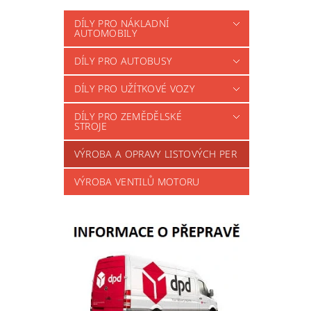
DÍLY PRO NÁKLADNÍ
AUTOMOBILY
DÍLY PRO AUTOBUSY
DÍLY PRO UŽÍTKOVÉ VOZY
DÍLY PRO ZEMĚDĚLSKÉ
STROJE
VÝROBA A OPRAVY LISTOVÝCH PER
VÝROBA VENTILŮ MOTORU