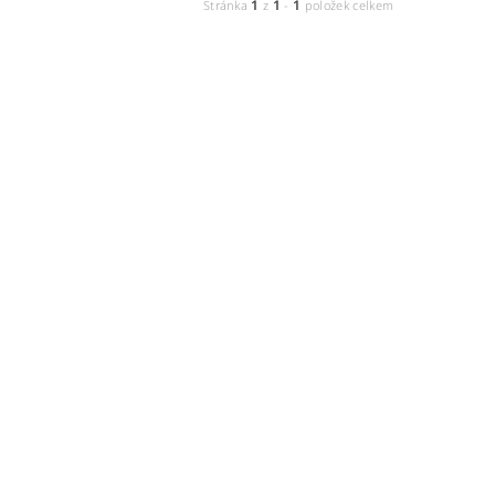
1
1
1
Stránka
z
-
položek celkem