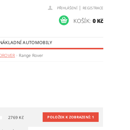
|
PŘIHLÁŠENÍ
REGISTRACE
KOŠÍK:
0 Kč
 NÁKLADNÍ AUTOMOBILY
 OPRAVY LISTOVÝCH PER
DROVER
Range Rover
ÚDAJŮ
2769
Kč
POLOŽEK K ZOBRAZENÍ:
1