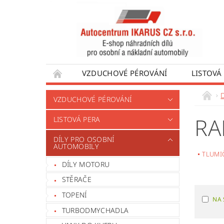
VZDUCHOVÉ PÉROVÁNÍ
LISTOVÁ
DÍLY PRO AUTOBUSY
DÍLY PRO UŽÍTKO
VZDUCHOVÉ PÉROVÁNÍ
VÝROBA VENTILŮ MOTORU
OBCHODNÍ
RA
LISTOVÁ PERA
DÍLY PRO OSOBNÍ
AUTOMOBILY
TLUMI
DÍLY MOTORU
STĚRAČE
TOPENÍ
NA 
TURBODMYCHADLA