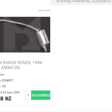
FILTR PODLE PARAMETRŮ, VLASTNOSTÍ 
Kód:
44009
K RANGE ROVER, 1994-
 ZADNÍ DÍL
dem
a:
IZAWIT
: 24
2 287,60 Kč bez DPH
68 Kč