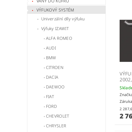
VANY DO KUFRU
VÝFUKOVÝ SYSTÉM
Univerzální díly výfuku
Výfuky IZAWIT
ALFA ROMEO
AUDI
BMW
CITROEN
VÝFU
DACIA
2002,
DAEWOO
Skla
Značk
FIAT
Záruka
FORD
2 7
CHEVROLET
CHRYSLER