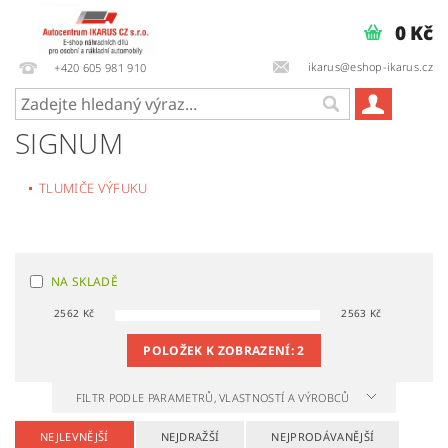
0 Kč
ikarus@eshop-ikarus.cz
+420 605 981 910
SIGNUM
TLUMIČE VÝFUKU
NA SKLADĚ
2562
Kč
2563
Kč
POLOŽEK K ZOBRAZENÍ:
2
FILTR PODLE PARAMETRŮ, VLASTNOSTÍ A VÝROBCŮ
NEJLEVNĚJŠÍ
NEJDRAŽŠÍ
NEJPRODÁVANĚJŠÍ