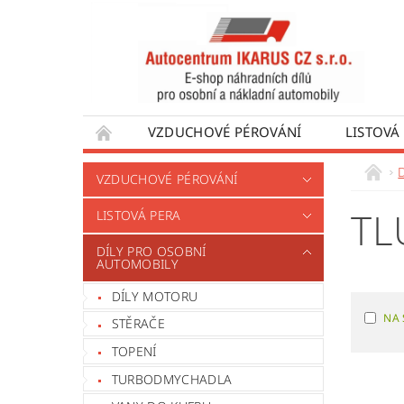
VZDUCHOVÉ PÉROVÁNÍ
LISTOVÁ
DÍLY PRO AUTOBUSY
DÍLY PRO UŽÍTKO
VZDUCHOVÉ PÉROVÁNÍ
VÝROBA VENTILŮ MOTORU
OBCHODNÍ
TL
LISTOVÁ PERA
DÍLY PRO OSOBNÍ
AUTOMOBILY
DÍLY MOTORU
NA 
STĚRAČE
TOPENÍ
TURBODMYCHADLA