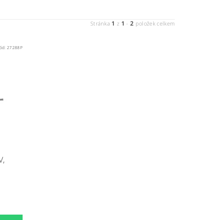
1
1
2
Stránka
z
-
položek celkem
ód:
27288P
V,