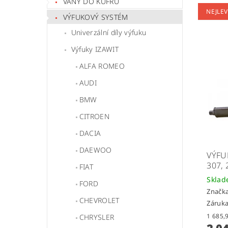
VANY DO KUFRU
NEJLEV
VÝFUKOVÝ SYSTÉM
Univerzální díly výfuku
Výfuky IZAWIT
ALFA ROMEO
AUDI
BMW
CITROEN
DACIA
DAEWOO
VÝFU
307, 
FIAT
Skla
FORD
Značk
CHEVROLET
Záruka
CHRYSLER
2 0