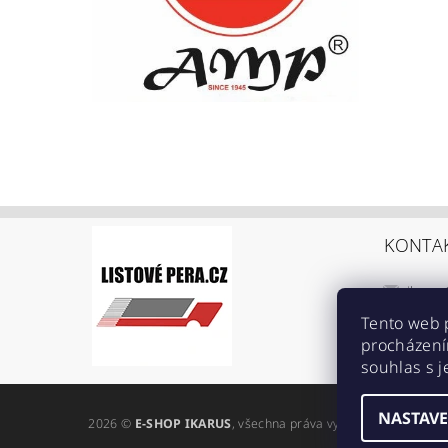
KONTA
ikarus
+420 6
Tento web 
procházení
https:
souhlas s j
ref=br
NASTAVE
2026 ©
E-SHOP IKARUS
, všechna práva vyhrazena
Upravit n