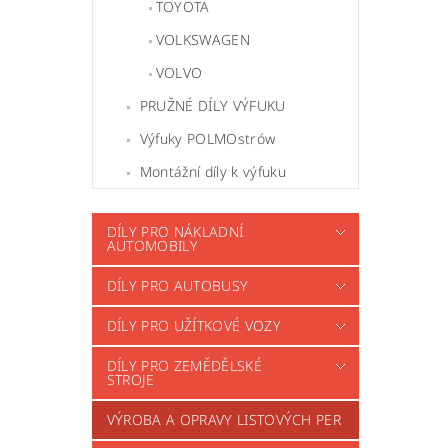
TOYOTA
VOLKSWAGEN
VOLVO
PRUŽNÉ DÍLY VÝFUKU
Výfuky POLMOstrów
Montážní díly k výfuku
DÍLY PRO NÁKLADNÍ
AUTOMOBILY
DÍLY PRO AUTOBUSY
DÍLY PRO UŽÍTKOVÉ VOZY
DÍLY PRO ZEMĚDĚLSKÉ
STROJE
VÝROBA A OPRAVY LISTOVÝCH PER