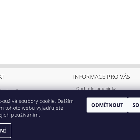
KT
INFORMACE PRO VÁS
Obchodní podmínky
@
eshop-ikarus.cz
Zpracování osobních údajů
05 981 910
používá soubory cookie. Dalším
Informace o přepravě
ODMÍTNOUT
SO
m tohoto webu vyjadřujete
//www.facebook.com/eshopikarus/?
Napište nám
ejich používáním.
_rs
Kontakty
NÍ
astavení cookies