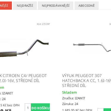
NĚJŠÍ
NEJDRAŽŠÍ
NEJPRODÁVANĚJŠÍ
ABECEDNĚ
Kód:
27039P
K
K CITROEN C4/ PEUGEOT
VÝFUK PEUGEOT 307
2.0I-16V, STŘEDNÍ DÍL
HATCHBACK A CC, 1.6I-16
STŘEDNÍ DÍL
dem
Skladem
a:
IZAWIT
Značka:
IZAWIT
: 24
Záruka: 24
1 685,95 Kč bez DPH
40 Kč
1 685,95 Kč bez DPH