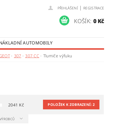
|
PŘIHLÁŠENÍ
REGISTRACE
KOŠÍK:
0 Kč
 NÁKLADNÍ AUTOMOBILY
 OPRAVY LISTOVÝCH PER
GEOT
307
307 CC
Tlumiče výfuku
ÚDAJŮ
2041
Kč
POLOŽEK K ZOBRAZENÍ:
2
A VÝROBCŮ