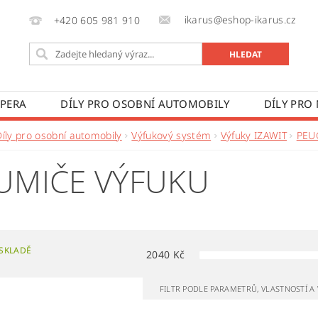
ikarus@eshop-ikarus.cz
+420 605 981 910
 PERA
DÍLY PRO OSOBNÍ AUTOMOBILY
DÍLY PRO
VÉ VOZY
DÍLY PRO ZEMĚDĚLSKÉ STROJE
VÝROBA A
Díly pro osobní automobily
Výfukový systém
Výfuky IZAWIT
PEU
 PODMÍNKY
KONTAKTY
ZPRACOVÁNÍ OSOBNÍCH 
UMIČE VÝFUKU
SKLADĚ
2040
Kč
FILTR PODLE PARAMETRŮ, VLASTNOSTÍ 