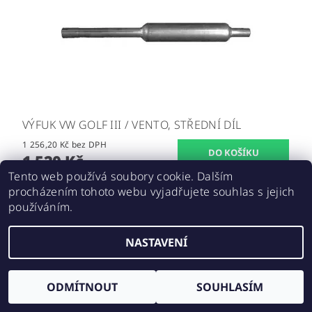
VÝFUK VW GOLF III / VENTO, STŘEDNÍ DÍL
1 256,20 Kč bez DPH
1 520 Kč
Tento web používá soubory cookie. Dalším
procházením tohoto webu vyjadřujete souhlas s jejich
používáním.
Upravit nastavení cookies
2026 ©
E-SHOP IKARUS
, všechna práva vyhrazena
NASTAVENÍ
Vytvořil Shoptet
ODMÍTNOUT
SOUHLASÍM