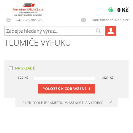
0 Kč
ikarus@eshop-ikarus.cz
+420 605 981 910
TLUMIČE VÝFUKU
NA SKLADĚ
1520
Kč
1521
Kč
POLOŽEK K ZOBRAZENÍ:
1
FILTR PODLE PARAMETRŮ, VLASTNOSTÍ A VÝROBCŮ