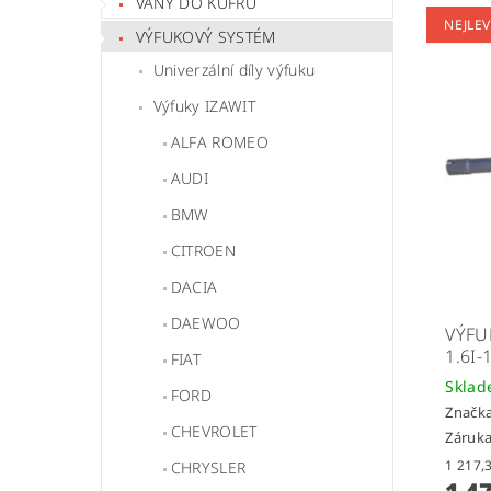
VANY DO KUFRU
NEJLEV
VÝFUKOVÝ SYSTÉM
Univerzální díly výfuku
Výfuky IZAWIT
ALFA ROMEO
AUDI
BMW
CITROEN
DACIA
DAEWOO
VÝFUK
1.6I
FIAT
Skla
FORD
Značk
CHEVROLET
Záruka
CHRYSLER
1 4