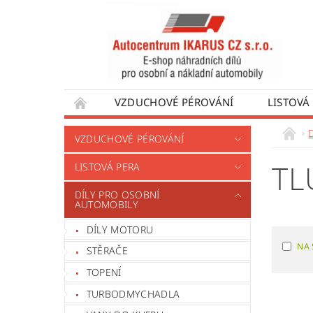
VZDUCHOVÉ PÉROVÁNÍ
LISTOVÁ
DÍLY PRO AUTOBUSY
DÍLY PRO UŽÍTKO
VZDUCHOVÉ PÉROVÁNÍ
VÝROBA VENTILŮ MOTORU
OBCHODNÍ
TL
LISTOVÁ PERA
DÍLY PRO OSOBNÍ
AUTOMOBILY
DÍLY MOTORU
NA 
STĚRAČE
TOPENÍ
TURBODMYCHADLA