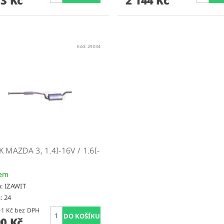
Kód:
29034
 MAZDA 3, 1.4I-16V / 1.6I-
dem
a:
IZAWIT
: 24
2 719,01 Kč bez DPH
90 Kč