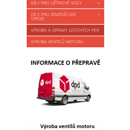
DÍLY PRO UŽÍTKOVÉ VOZY
DÍLY PRO ZEMĚDĚLSKÉ
STROJE
VÝROBA A OPRAVY LISTOVÝCH PER
VÝROBA VENTILŮ MOTORU