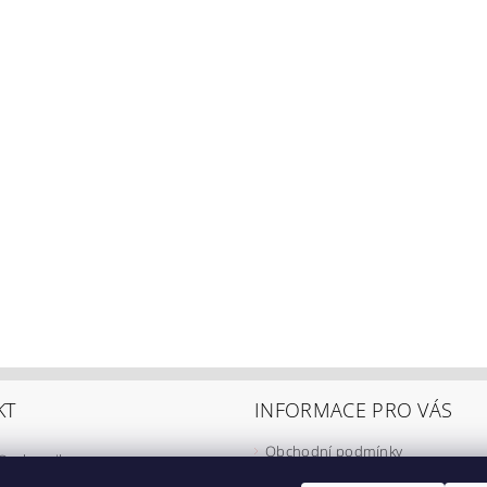
KT
INFORMACE PRO VÁS
Obchodní podmínky
@
eshop-ikarus.cz
Zpracování osobních údajů