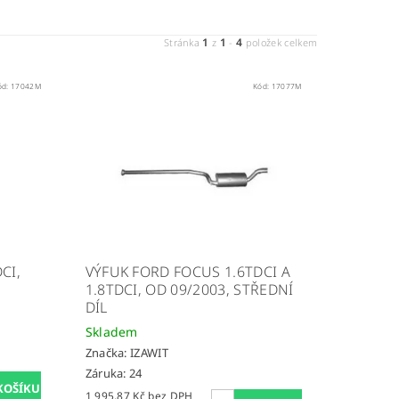
1
1
4
Stránka
z
-
položek celkem
ód:
17042M
Kód:
17077M
CI,
VÝFUK FORD FOCUS 1.6TDCI A
1.8TDCI, OD 09/2003, STŘEDNÍ
DÍL
Skladem
Značka:
IZAWIT
Záruka: 24
1 995,87 Kč bez DPH