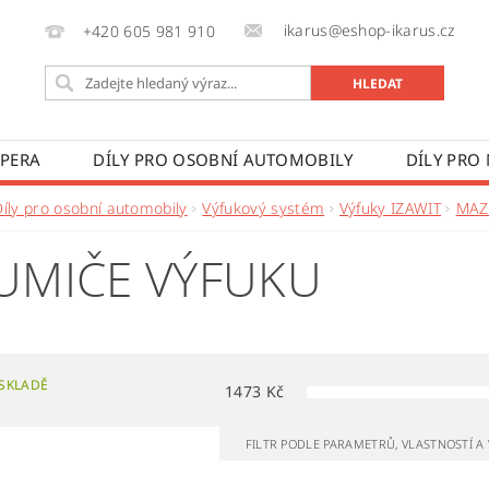
ikarus@eshop-ikarus.cz
+420 605 981 910
 PERA
DÍLY PRO OSOBNÍ AUTOMOBILY
DÍLY PRO
VÉ VOZY
DÍLY PRO ZEMĚDĚLSKÉ STROJE
VÝROBA A
Díly pro osobní automobily
Výfukový systém
Výfuky IZAWIT
MAZ
 PODMÍNKY
KONTAKTY
ZPRACOVÁNÍ OSOBNÍCH 
UMIČE VÝFUKU
SKLADĚ
1473
Kč
FILTR PODLE PARAMETRŮ, VLASTNOSTÍ 