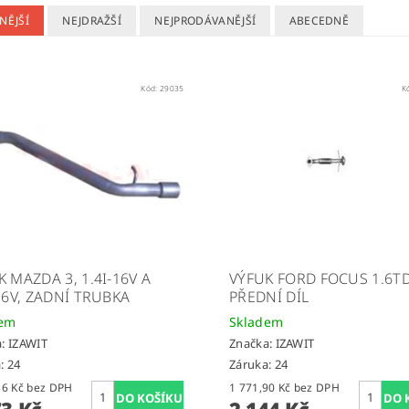
NĚJŠÍ
NEJDRAŽŠÍ
NEJPRODÁVANĚJŠÍ
ABECEDNĚ
Kód:
29035
K
 MAZDA 3, 1.4I-16V A
VÝFUK FORD FOCUS 1.6TD
-16V, ZADNÍ TRUBKA
PŘEDNÍ DÍL
dem
Skladem
a:
IZAWIT
Značka:
IZAWIT
: 24
Záruka: 24
1 217,36 Kč bez DPH
1 771,90 Kč bez DPH
73 Kč
2 144 Kč