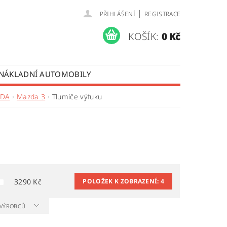
|
PŘIHLÁŠENÍ
REGISTRACE
KOŠÍK:
0 Kč
 NÁKLADNÍ AUTOMOBILY
 OPRAVY LISTOVÝCH PER
DA
Mazda 3
Tlumiče výfuku
ÚDAJŮ
3290
Kč
POLOŽEK K ZOBRAZENÍ:
4
A VÝROBCŮ