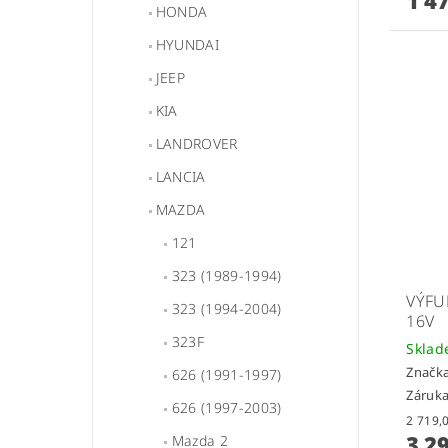
HONDA
HYUNDAI
JEEP
KIA
LANDROVER
LANCIA
MAZDA
121
323 (1989-1994)
VÝFUK
323 (1994-2004)
16V
323F
Skla
Značk
626 (1991-1997)
Záruka
626 (1997-2003)
3 2
Mazda 2