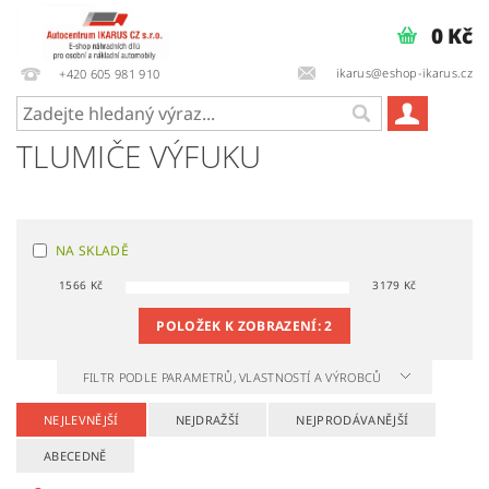
0 Kč
ikarus@eshop-ikarus.cz
+420 605 981 910
TLUMIČE VÝFUKU
NA SKLADĚ
1566
Kč
3179
Kč
POLOŽEK K ZOBRAZENÍ:
2
FILTR PODLE PARAMETRŮ, VLASTNOSTÍ A VÝROBCŮ
NEJLEVNĚJŠÍ
NEJDRAŽŠÍ
NEJPRODÁVANĚJŠÍ
ABECEDNĚ