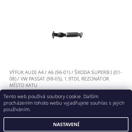
VÝFUK AUDI A4 / A6 (96-01) / ŠKODA SUPERB I (01-
08) / VW PASSAT (98-05), 1.9TDI, REZONÁTOR
MÍSTO KATU
2 627,27 Kč bez DPH
Tento web používá soubory cookie. Dalším
3 179 Kč
procházením tohoto webu vyjadřujete souhlas s jejich
používáním.
NASTAVENÍ
Upravit nastavení cookies