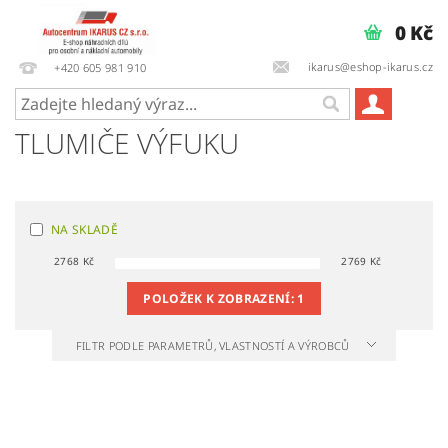
0 Kč
ikarus@eshop-ikarus.cz
+420 605 981 910
TLUMIČE VÝFUKU
NA SKLADĚ
2768
Kč
2769
Kč
POLOŽEK K ZOBRAZENÍ:
1
FILTR PODLE PARAMETRŮ, VLASTNOSTÍ A VÝROBCŮ