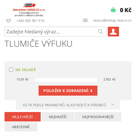
0 Kč
ikarus@eshop-ikarus.cz
+420 605 981 910
TLUMIČE VÝFUKU
NA SKLADĚ
1529
Kč
2302
Kč
POLOŽEK K ZOBRAZENÍ:
4
FILTR PODLE PARAMETRŮ, VLASTNOSTÍ A VÝROBCŮ
NEJLEVNĚJŠÍ
NEJDRAŽŠÍ
NEJPRODÁVANĚJŠÍ
ABECEDNĚ