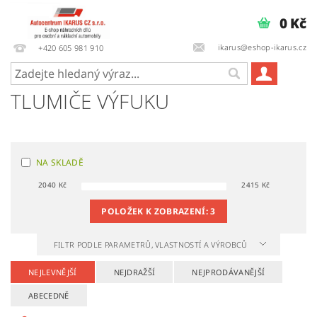
0 Kč
ikarus@eshop-ikarus.cz
+420 605 981 910
TLUMIČE VÝFUKU
NA SKLADĚ
2040
Kč
2415
Kč
POLOŽEK K ZOBRAZENÍ:
3
FILTR PODLE PARAMETRŮ, VLASTNOSTÍ A VÝROBCŮ
NEJLEVNĚJŠÍ
NEJDRAŽŠÍ
NEJPRODÁVANĚJŠÍ
ABECEDNĚ