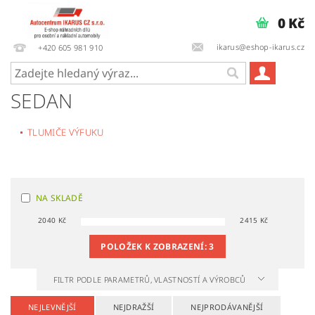
0 Kč
ikarus@eshop-ikarus.cz
+420 605 981 910
SEDAN
TLUMIČE VÝFUKU
NA SKLADĚ
2040
Kč
2415
Kč
POLOŽEK K ZOBRAZENÍ:
3
FILTR PODLE PARAMETRŮ, VLASTNOSTÍ A VÝROBCŮ
NEJLEVNĚJŠÍ
NEJDRAŽŠÍ
NEJPRODÁVANĚJŠÍ